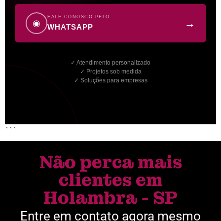
FALE CONOSCO PELO
→
◉
WHATSAPP
✓ Atendimento personalizado
✓ Projetos sob medida
✓ Soluções para empresas
```
Não perca mais
clientes em
Holambra - SP
Entre em contato agora mesmo